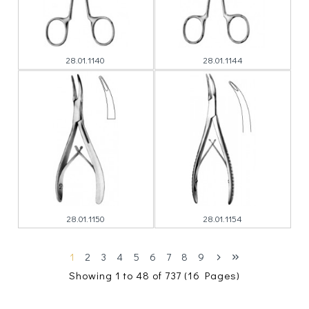
28.01.1140
28.01.1144
28.01.1150
28.01.1154
1
2
3
4
5
6
7
8
9
Showing 1 to 48 of 737 (16 Pages)